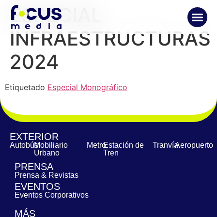
ESPECIAL
INFRAESTRUCTURAS
2024
Etiquetado
Especial Monográfico
EXTERIOR
Autobús
Mobiliario
Metro
Estación de
Tranvía
Aeropuerto
Urbano
Tren
PRENSA
Prensa & Revistas
EVENTOS
Eventos Corporativos
MÁS